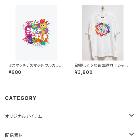
ミスマッチデスマッチ フルカラー
破裂しそうな表面超力 Tシャツ
ステッカー
6.2オンス
¥680
¥3,800
CATEGORY
オリジナルアイテム
パーカー
配信素材