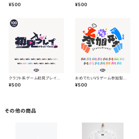
素材】
【サムネ素材】
¥500
¥500
クラフト系ゲーム初見プレイロ
おめでたいVSゲーム参加型ロ
ゴ【サムネ素材】
ゴ【フリー素材・サムネ素材】
¥500
¥500
その他の商品