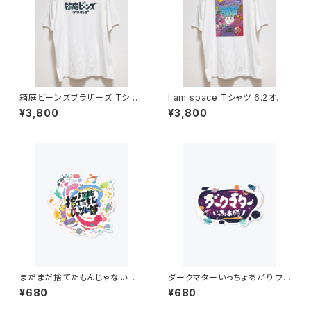
箱庭ビーンズブラザーズ Tシャ
I am space Tシャツ 6.2オン
ツ 6.2オンス
ス
¥3,800
¥3,800
まだまだ捨てたもんじゃない節
ダークマターいっちょあがり フル
フルカラーステッカー
カラーステッカー
¥680
¥680