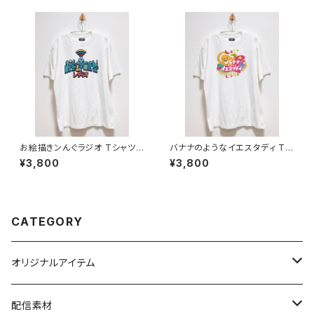
お絵描きンんぐラジオ Tシャツ
バナナのようなイエスタディ Tシ
6.2オンス
ャツ 6.2オンス
¥3,800
¥3,800
CATEGORY
オリジナルアイテム
パーカー
配信素材