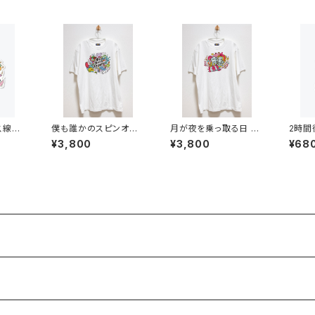
ス線を
僕も誰かのスピンオフ
月が夜を乗っ取る日 T
2時間
カラース
Tシャツ 6.2オンス
シャツ 6.2オンス
た フ
¥3,800
¥3,800
¥68