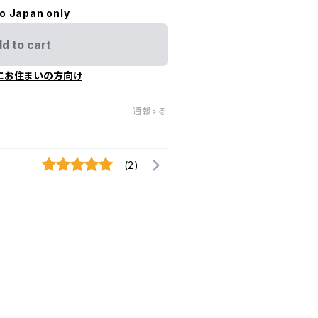
to Japan only
d to cart
にお住まいの方向け
通報する
(2)