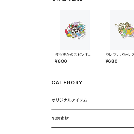
僕も誰かのスピンオフ
ワレワレ、ウォレ
フルカラーステッカー
超えてきた フル
¥680
¥680
テッカー
CATEGORY
オリジナルアイテム
パーカー
配信素材