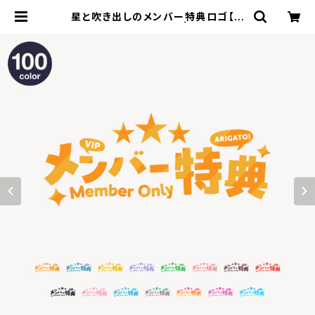
星と吹き出しのメンバー特典ロゴ【フ
リー素材・サムネ素材】 | ずかしのず
SHOP