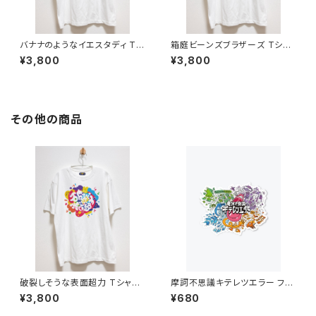
バナナのようなイエスタディ Tシ
箱庭ビーンズブラザーズ Tシャ
ャツ 6.2オンス
ツ 6.2オンス
¥3,800
¥3,800
その他の商品
破裂しそうな表面超力 Tシャツ
摩訶不思議キテレツエラー フル
6.2オンス
カラーステッカー
¥3,800
¥680