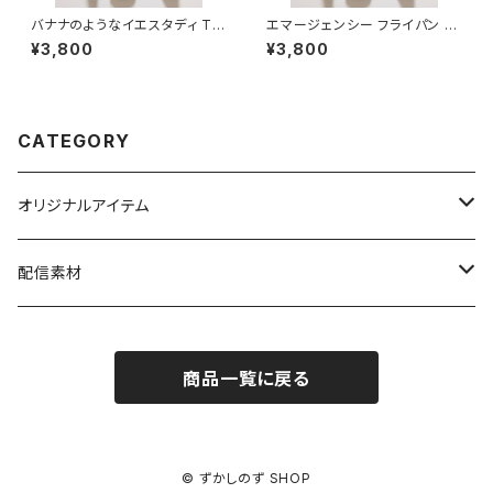
バナナのようなイエスタディ Tシ
エマージェンシー フライパン ア
ャツ 6.2オンス
ラーム Tシャツ 6.2オンス
¥3,800
¥3,800
CATEGORY
オリジナルアイテム
パーカー
配信素材
Tシャツ
ゲーム
商品一覧に戻る
ステッカー
初見プレイ
初見
© ずかしのず SHOP