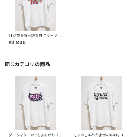
月が夜を乗っ取る日 Tシャツ 6.
2オンス
¥3,800
同じカテゴリの商品
ダークマターいっちょあがり Tシ
しゅわしゅわだよ世の中は。 Tシ