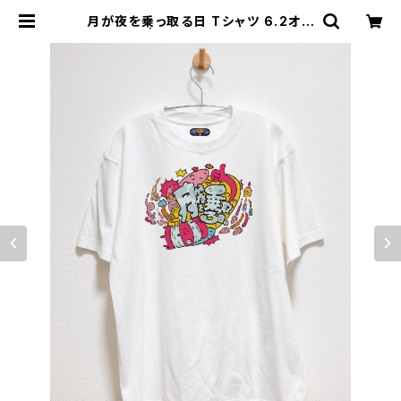
月が夜を乗っ取る日 Tシャツ 6.2オン
ス | ずかしのず SHOP